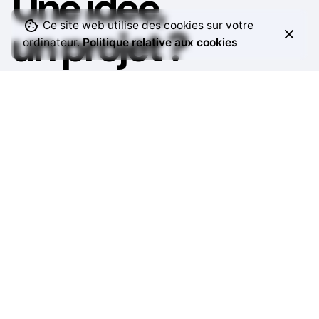
Une idée,
Ce site web utilise des cookies sur votre
un projet ?
ordinateur.
Politique relative aux cookies
Échangeons ensemble pour donner
vie à vos envies et créer une communication qui vous
ressemble.
Contact
Email
stephanie.papiau@gmail.com
Téléphone
06 98
78 17 58
Réseaux sociaux