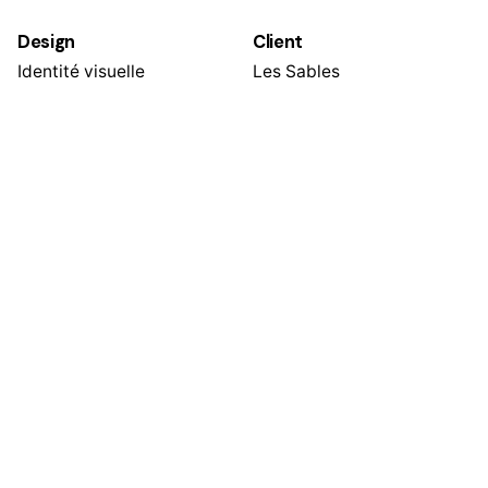
Design
Client
Identité visuelle
Les Sables
Projet suivant
Chez Alain