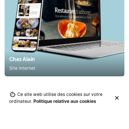
Chez Alain
Site internet
1
Ce site web utilise des cookies sur votre
ordinateur.
Politique relative aux cookies