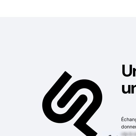
Un
un
Échan
donne
vie à 