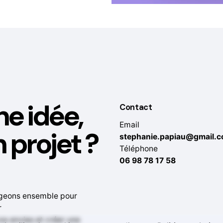
e idée,
Contact
Email
 projet ?
stephanie.papiau@gmail.
Téléphone
06 98 78 17 58
geons ensemble pour
r
vos envies et créer une